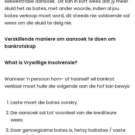
sekwestrasie aansoek. Dit kan in kort wees dat jy meer
skuld het as bates, met ander woorde, indien al jou
bates verkoop moet word, dit steeds nie voldoende sal
wees om die skuld te delg nie.
Verskillende maniere om aansoek te doen om
bankrotskap
What is Vrywillige Insolvensie?
Wanneer ‘n persoon hom- of haarself wil bankrot
verklaar moet hulle die volgende aan die hof kan bewys:
Laste moet die bates oorskry.
Die aansoek sal tot voordeel van die krediteure
wees.
Daar genoegsame bates is, hetsy losbates / vaste