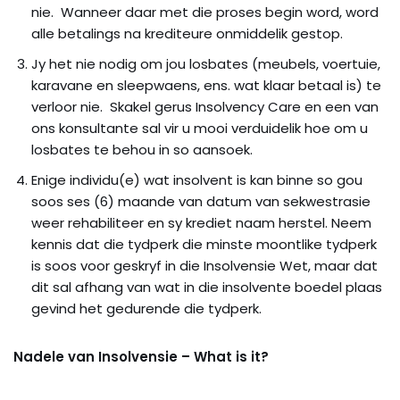
nie. Wanneer daar met die proses begin word, word
alle betalings na krediteure onmiddelik gestop.
Jy het nie nodig om jou losbates (meubels, voertuie,
karavane en sleepwaens, ens. wat klaar betaal is) te
verloor nie. Skakel gerus Insolvency Care en een van
ons konsultante sal vir u mooi verduidelik hoe om u
losbates te behou in so aansoek.
Enige individu(e) wat insolvent is kan binne so gou
soos ses (6) maande van datum van sekwestrasie
weer rehabiliteer en sy krediet naam herstel. Neem
kennis dat die tydperk die minste moontlike tydperk
is soos voor geskryf in die Insolvensie Wet, maar dat
dit sal afhang van wat in die insolvente boedel plaas
gevind het gedurende die tydperk.
Nadele van Insolvensie – What is it?