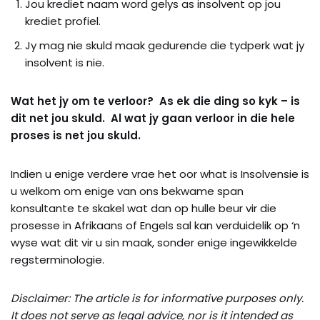
Jou krediet naam word gelys as insolvent op jou
krediet profiel.
Jy mag nie skuld maak gedurende die tydperk wat jy
insolvent is nie.
Wat het jy om te verloor? As ek die ding so kyk – is
dit net jou skuld. Al wat jy gaan verloor in die hele
proses is net jou skuld.
Indien u enige verdere vrae het oor what is Insolvensie is
u welkom om enige van ons bekwame span
konsultante te skakel wat dan op hulle beur vir die
prosesse in Afrikaans of Engels sal kan verduidelik op ‘n
wyse wat dit vir u sin maak, sonder enige ingewikkelde
regsterminologie.
Disclaimer: The article is for informative purposes only.
It does not serve as legal advice, nor is it intended as